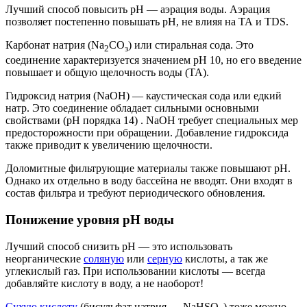
Лучший способ повысить pH — аэрация воды. Аэрация
позволяет постепенно повышать pH, не влияя на ТА и TDS.
Карбонат натрия (Nа
СО
) или стиральная сода. Это
2
з
соединение характеризуется значением pH 10, но его введение
повышает и общую щелочность воды (ТА).
Гидроксид натрия (NaOH) — каустическая сода или едкий
натр. Это соединение обладает сильными основными
свойствами (pH порядка 14) . NaOH требует специальных мер
предосторожности при обращении. Добавление гидроксида
также приводит к увеличению щелочности.
Доломитные фильтрующие материалы также повышают pH.
Однако их отдельно в воду бассейна не вводят. Они входят в
состав фильтра и требуют периодического обновления.
Понижение уровня pH воды
Лучший способ снизить pH — это использовать
неорганические
соляную
или
серную
кислоты, а так же
углекислый газ. При использовании кислоты — всегда
добавляйте кислоту в воду, а не наоборот!
Сухую кислоту
(бисульфат натрия — NaHSO
) тоже можно