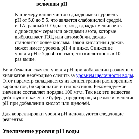
величины pH
К примеру капли чистого дождя имеют уровень
pH от 5,0 до 5,5, что является слабокислой средой,
и TA, равный 0. Однако, когда дождь смешивается
с диоксидом серы или оксидами азота, которые
выбрасывает ТЭЦ или автомобили, дождь
становится более кислым. Такой кислотный дождь
может имеет уровень pH 4 и ниже. Снижение
уровня pH с 5 до 4 означает, что кислотность в 10
раз выше.
Во избежание скачков уровня pH при добавлении различных
химикатов необходимо следить за
уровнем щелочности воды
.
Этот параметр складывается из концентрации растворенных
карбонатов, бикарбонатов и гидроксидов. Рекомендуемое
значение составляет порядка 100 мг/л. Так как эти вещества
действуют в качестве буфера, предотвращая резкое изменение
pH при добавлении кислот или щелочей.
Для корректировки уровня pH используются следующие
реагенты:
Увеличение уровня pH воды