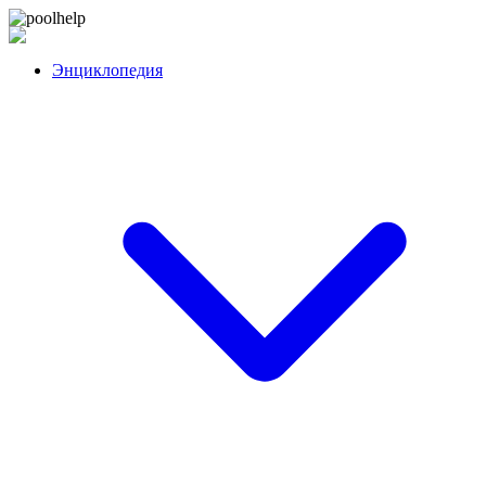
Перейти
poolhelp
к
контенту
Энциклопедия