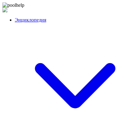
Перейти
poolhelp
к
контенту
Энциклопедия