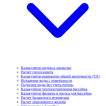
Калькулятор индекса ланжелье
Расчет гипохлорита
Калькулятор коррекции общей щелочности (TA)
Испарение воды с поверхности
Подогрев воды без учета потерь
Калькулятор теплопотребления бассейна
Калькулятор фильтра и насоса для бассейна
Расчет балансного резервуара
Расчет переливного желоба