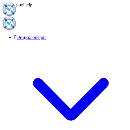
Перейти
poolhelp
к
контенту
Энциклопедия