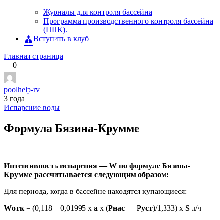
Журналы для контроля бассейна
Программа производственного контроля бассейна
(ППК).
Вступить в клуб
Главная страница
0
poolhelp-rv
3 года
Испарение воды
Формула Бязина-Крумме
Интенсивность испарения — W по формуле Бязина-
Крумме рассчитывается следующим образом:
Для периода, когда в бассейне находятся купающиеся:
Wотк
= (0,118 + 0,01995 х
а
х (
Рнас
—
Руст
)/1,333) x
S
л/ч