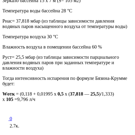
Зеркало бассейна 15 х 7 м (S= 105 м2)
Температура воды бассейна 28 °С
Рнас= 37,818 мбар (из таблицы зависимости давления
водяных паров насыщенного воздуха от температуры воды)
Температура воздуха 30 °С
Влажность воздуха в помещении бассейна 60 %
Руст= 25,5 мбар (из таблицы зависимости парциального
давления водяных паров при заданных температуре и
влажности воздуха)
Тогда интенсивность испарения по формуле Бязина-Крумме
будет:
Wотк
= (0,118 + 0,01995 х
0,5
х (
37,818
—
25,5
)/1,333)
x
105
=9,796 л/ч
0
2.7к.