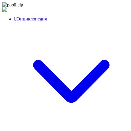
Перейти
poolhelp
к
контенту
Энциклопедия