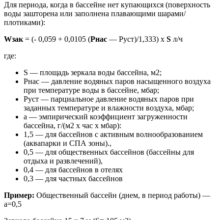
Для периода, когда в бассейне нет купающихся (поверхность
воды зашторена или заполнена плавающими шарами/
плотиками):
Wзак
= (- 0,059 + 0,0105 (
Рнас
— Руст)/1,333) x
S
л/ч
где:
S — площадь зеркала воды бассейна, м2;
Рнас — давление водяных паров насыщенного воздуха
при температуре воды в бассейне, мбар;
Руст — парциальное давление водяных паров при
заданных температуре и влажности воздуха, мбар;
а — эмпирический коэффициент загруженности
бассейна, г/(м2 х час х мбар):
1,5 — для бассейнов с активным волнообразованием
(аквапарки и СПА зоны).,
0,5 — для общественных бассейнов (бассейны для
отдыха и развлечений),
0,4 — для бассейнов в отелях
0,3 — для частных бассейнов
Пример:
Общественный бассейн (днем, в период работы) —
а=0,5